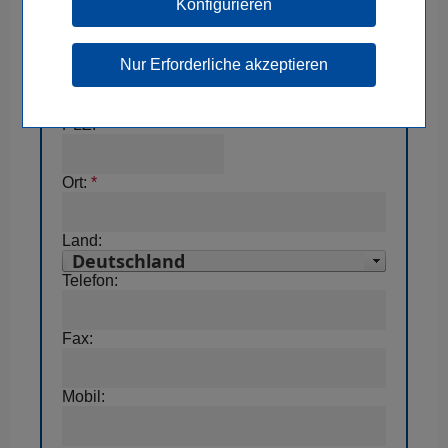
Konfigurieren
Firma:
*
Straße:
*
PLZ:
*
Ort:
*
Land:
Telefon:
Fax:
Mobil: